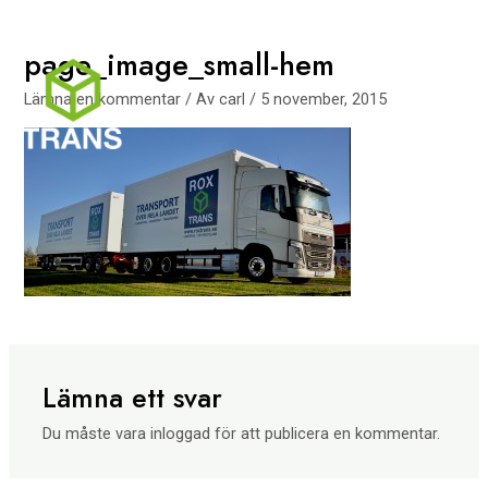
Hoppa
Mai
till
page_image_small-hem
Men
innehåll
Lämna en kommentar
/ Av
carl
/
5 november, 2015
Lämna ett svar
Du måste vara
inloggad
för att publicera en kommentar.