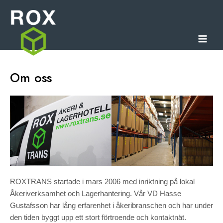
Hoppa
Mai
till
Men
innehåll
Om oss
ROXTRANS startade i mars 2006 med inriktning på lokal
Åkeriverksamhet och Lagerhantering. Vår VD Hasse
Gustafsson har lång erfarenhet i åkeribranschen och har under
den tiden byggt upp ett stort förtroende och kontaktnät.