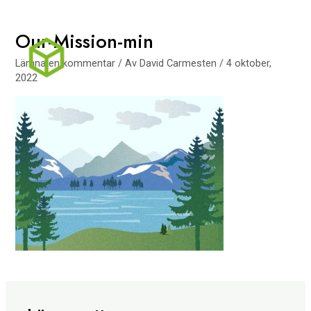
Hoppa
Mai
till
Our-Mission-min
Men
innehåll
Lämna en kommentar
/ Av
David Carmesten
/
4 oktober,
2022